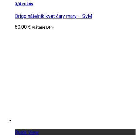
3/4 rukáv
Origo nátelník kvet čary mary – SvM
60.00 €
vrátane DPH
Quick View