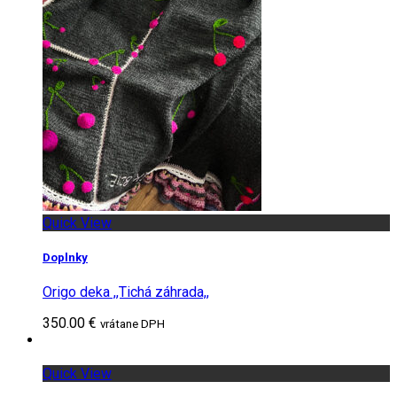
Quick View
Doplnky
Origo deka ,,Tichá záhrada,,
350.00 €
vrátane DPH
Quick View