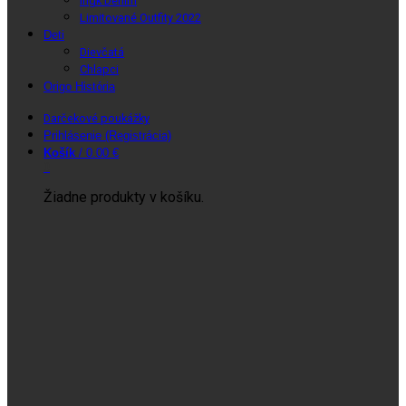
Ingk Denim
Limitované Outfity 2022
Deti
Dievčatá
Chlapci
Origo História
Darčekové poukážky
Prihlásenie (Registrácia)
Košík
/
0.00 €
0
Žiadne produkty v košíku.