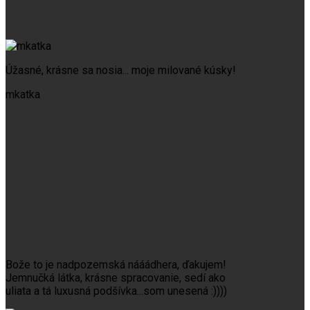
Úžasné, krásne sa nosia... moje milované kúsky!
mkatka
Bože to je nadpozemská nááádhera, ďakujem!
Jemnučká látka, krásne spracovanie, sedí ako
uliata a tá luxusná podšívka...som unesená :))))