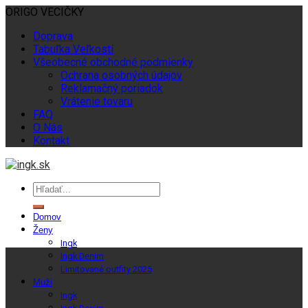
ORIGO VECIČKY
Doprava
Tabuľka Veľkostí
Všeobecné obchodné podmienky
Ochrana osobných údajov
Reklamačný poriadok
Vrátenie tovaru
FAQ
O Nás
Kontakt
Domov
Ženy
Ingk
Ingk Denim
Limitované outfity 2025
Muži
Ingk