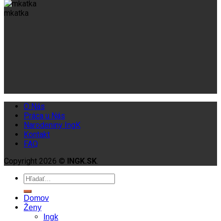
mkatka
O Nás
Práca u Nás
Narodeniny IngK
Kontakt
FAQ
Copyright 2026 ©
INGK.SK
.
Domov
Ženy
Ingk