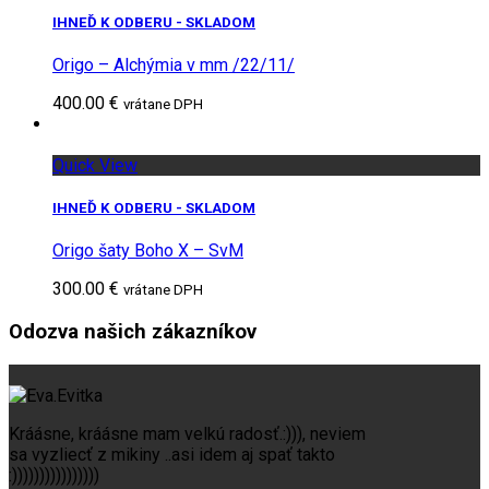
IHNEĎ K ODBERU - SKLADOM
Origo – Alchýmia v mm /22/11/
400.00 €
vrátane DPH
Quick View
IHNEĎ K ODBERU - SKLADOM
Origo šaty Boho X – SvM
300.00 €
vrátane DPH
Odozva našich zákazníkov
Kráásne, kráásne mam velkú radosť.:))), neviem
sa vyzliecť z mikiny ..asi idem aj spať takto
:))))))))))))))))