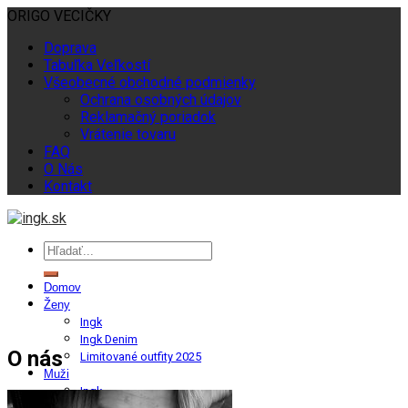
ORIGO VECIČKY
Doprava
Tabuľka Veľkostí
Všeobecné obchodné podmienky
Ochrana osobných údajov
Reklamačný poriadok
Vrátenie tovaru
FAQ
O Nás
Kontakt
Domov
Ženy
Ingk
Ingk Denim
O nás
Limitované outfity 2025
Muži
Ingk