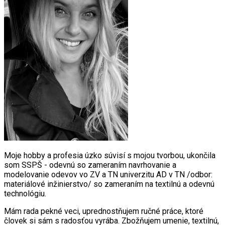
Ingk Denim
Limitované Outfity 2022
Deti
Dievčatá
Chlapci
Origo História
Darčekové poukážky
Prihlásenie (Registrácia)
Košík
/
0.00 €
0
Žiadne produkty v košíku.
Moje hobby a profesia úzko súvisí s mojou tvorbou, ukončila
som SSPŠ - odevnú so zameraním navrhovanie a
modelovanie odevov vo ZV a TN univerzitu AD v TN /odbor:
materiálové inžinierstvo/ so zameraním na textilnú a odevnú
technológiu.
Mám rada pekné veci, uprednostňujem ručné práce, ktoré
človek si sám s radosťou vyrába. Zbožňujem umenie, textilnú,