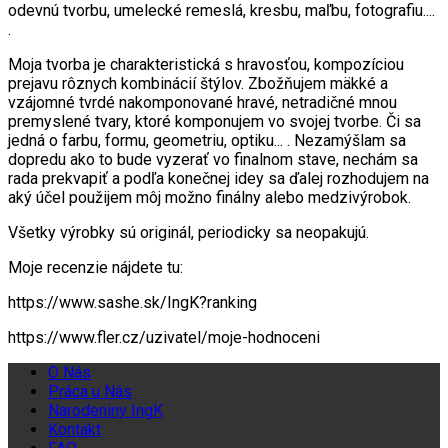
odevnú tvorbu, umelecké remeslá, kresbu, maľbu, fotografiu....
.
Moja tvorba je charakteristická s hravosťou, kompozíciou
prejavu rôznych kombinácií štýlov. Zbožňujem mäkké a
vzájomné tvrdé nakomponované hravé, netradičné mnou
premyslené tvary, ktoré komponujem vo svojej tvorbe. Či sa
jedná o farbu, formu, geometriu, optiku... . Nezamýšlam sa
dopredu ako to bude vyzerať vo finalnom stave, nechám sa
rada prekvapiť a podľa konečnej idey sa ďalej rozhodujem na
aký účel použijem môj možno finálny alebo medzivýrobok.
Všetky výrobky sú originál, periodicky sa neopakujú.
Moje recenzie nájdete tu:
https://www.sashe.sk/IngK?ranking
https://www.fler.cz/uzivatel/moje-hodnoceni
O Nás
Práca u Nás
Narodeniny IngK
Kontakt