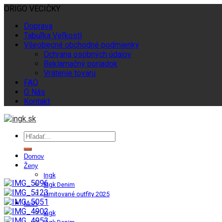
ORIGO VECIČKY
Doprava
Tabuľka Veľkostí
Všeobecné obchodné podmienky
Ochrana osobných údajov
Reklamačný poriadok
Vrátenie tovaru
FAQ
O Nás
Kontakt
Domov
Ženy
Ingk
Ingk Denim
Limitované outfity 2025
Muži
Ingk