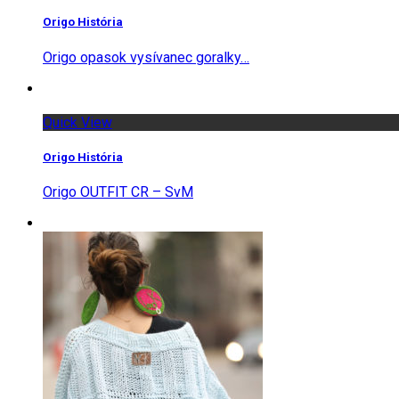
Origo História
Origo opasok vysívanec goralky…
Quick View
Origo História
Origo OUTFIT CR – SvM