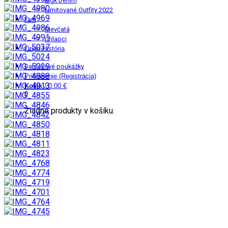
Ingk Denim
Limitované Outfity 2022
Deti
Dievčatá
Chlapci
Origo História
Darčekové poukážky
Prihlásenie (Registrácia)
Košík
/
0.00 €
0
Žiadne produkty v košíku.