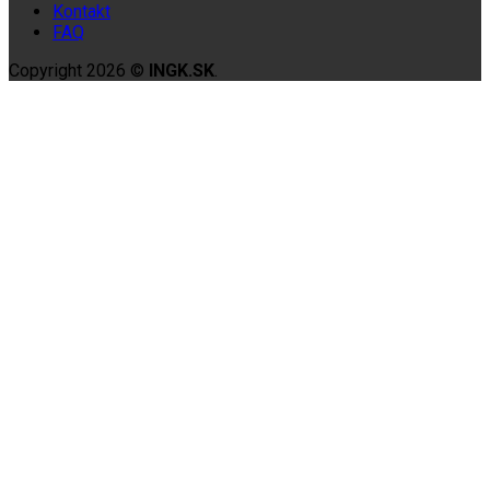
Kontakt
FAQ
Copyright 2026 ©
INGK.SK
.
Domov
Ženy
Ingk
Ingk Denim
Limitované outfity 2025
Muži
Ingk
Ingk Denim
Limitované Outfity 2022
Deti
Dievčatá
Chlapci
Origo História
Prihlásenie
Doprava
Tabuľka Veľkostí