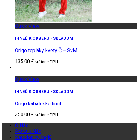
Quick View
IHNEĎ K ODBERU - SKLADOM
Origo tepláky kvety Č – SvM
135.00 €
vrátane DPH
Quick View
IHNEĎ K ODBERU - SKLADOM
Origo kabátoško limit
350.00 €
vrátane DPH
O Nás
Práca u Nás
Narodeniny IngK