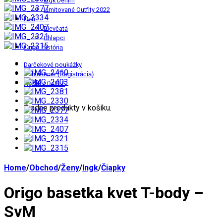
Ingk Denim
Limitované Outfity 2022
Deti
Dievčatá
Chlapci
Origo História
Darčekové poukážky
Prihlásenie (Registrácia)
Košík
/
0.00 €
0
Žiadne produkty v košíku.
Home
/
Obchod
/
Ženy
/
Ingk
/
Čiapky
Origo basetka kvet T-body –
SvM