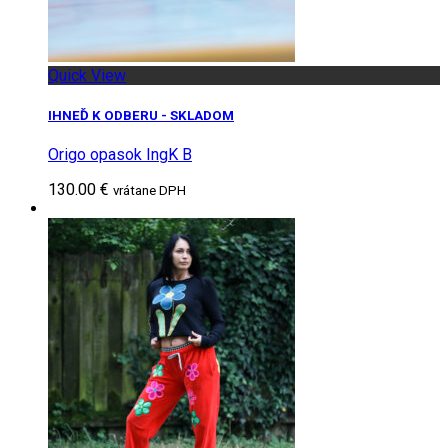
Quick View
IHNEĎ K ODBERU - SKLADOM
Origo opasok IngK B
130.00 €
vrátane DPH