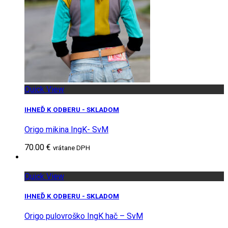
Quick View
IHNEĎ K ODBERU - SKLADOM
Origo mikina IngK- SvM
70.00 €
vrátane DPH
Quick View
IHNEĎ K ODBERU - SKLADOM
Origo pulovroško IngK hač – SvM