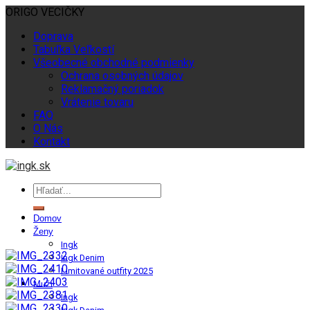
ORIGO VECIČKY
Doprava
Tabuľka Veľkostí
Všeobecné obchodné podmienky
Ochrana osobných údajov
Reklamačný poriadok
Vrátenie tovaru
FAQ
O Nás
Kontakt
Domov
Ženy
Ingk
Ingk Denim
Limitované outfity 2025
Muži
Ingk