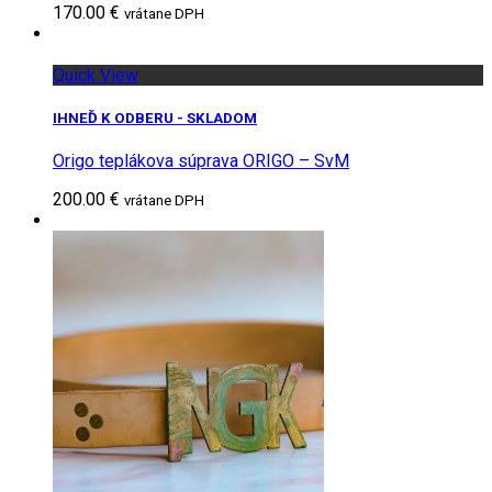
170.00 €
vrátane DPH
Quick View
IHNEĎ K ODBERU - SKLADOM
Origo teplákova súprava ORIGO – SvM
200.00 €
vrátane DPH