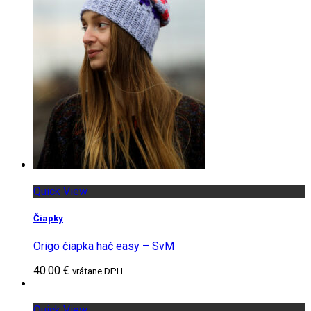
Quick View
Čiapky
Origo čiapka hač easy – SvM
40.00 €
vrátane DPH
Quick View