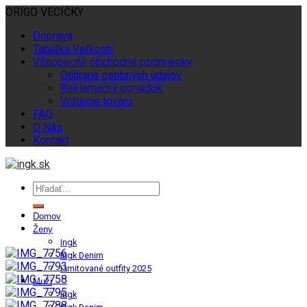
ORIGO VECIČKY
Doprava
Tabuľka Veľkostí
Všeobecné obchodné podmienky
Ochrana osobných údajov
Reklamačný poriadok
Vrátenie tovaru
FAQ
O Nás
Kontakt
Domov
Ženy
Ingk
Ingk Denim
Limitované outfity 2025
Muži
Ingk