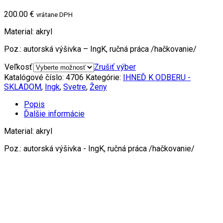
200.00 €
vrátane DPH
Material: akryl
Poz.: autorská výšivka – IngK, ručná práca /hačkovanie/
Veľkosť
Zrušiť výber
Katalógové číslo:
4706
Kategórie:
IHNEĎ K ODBERU -
SKLADOM
,
Ingk
,
Svetre
,
Ženy
Popis
Ďalšie informácie
Material: akryl
Poz.: autorská výšivka - IngK, ručná práca /hačkovanie/