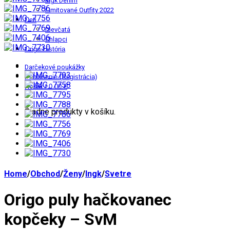
Ingk Denim
Limitované Outfity 2022
Deti
Dievčatá
Chlapci
Origo História
Darčekové poukážky
Prihlásenie (Registrácia)
Košík
/
0.00 €
0
Žiadne produkty v košíku.
Home
/
Obchod
/
Ženy
/
Ingk
/
Svetre
Origo puly hačkovanec
kopčeky – SvM