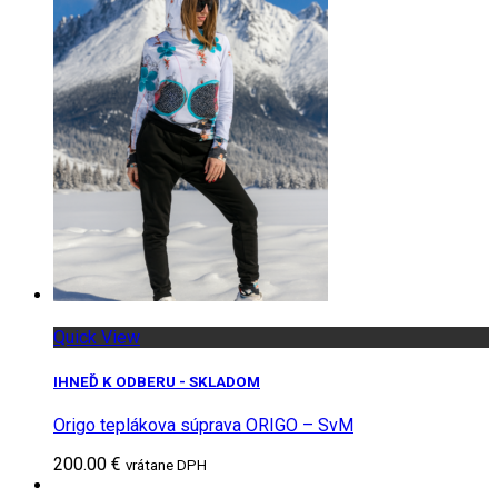
Quick View
IHNEĎ K ODBERU - SKLADOM
Origo teplákova súprava ORIGO – SvM
200.00 €
vrátane DPH