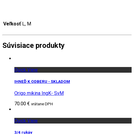
Veľkosť
L, M
Súvisiace produkty
Quick View
IHNEĎ K ODBERU - SKLADOM
Origo mikina IngK- SvM
70.00 €
vrátane DPH
Quick View
3/4 rukáv