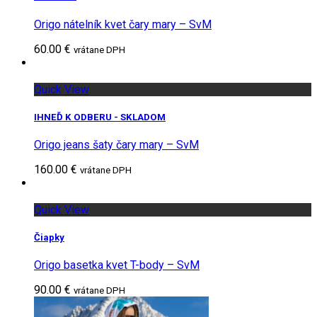
Origo nátelník kvet čary mary – SvM
60.00 €
vrátane DPH
Quick View
IHNEĎ K ODBERU - SKLADOM
Origo jeans šaty čary mary – SvM
160.00 €
vrátane DPH
Quick View
Čiapky
Origo basetka kvet T-body – SvM
90.00 €
vrátane DPH