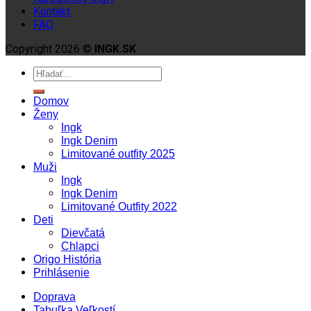
Kontakt
FAQ
Copyright 2026 ©
INGK.SK
.
Domov
Ženy
Ingk
Ingk Denim
Limitované outfity 2025
Muži
Ingk
Ingk Denim
Limitované Outfity 2022
Deti
Dievčatá
Chlapci
Origo História
Prihlásenie
Doprava
Tabuľka Veľkostí