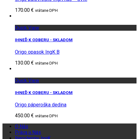
170.00 €
vrátane DPH
Quick View
IHNEĎ K ODBERU - SKLADOM
Origo opasok IngK B
130.00 €
vrátane DPH
Quick View
IHNEĎ K ODBERU - SKLADOM
Origo páperoška dedina
450.00 €
vrátane DPH
O Nás
Práca u Nás
Narodeniny IngK