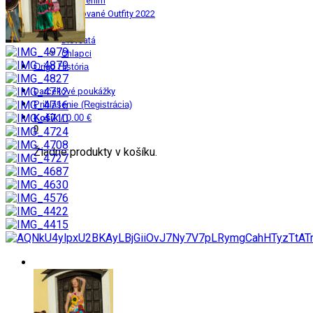
Ingk Denim
Limitované Outfity 2022
Deti
Dievčatá
Chlapci
Origo História
Darčekové poukážky
Prihlásenie (Registrácia)
Košík
/
0.00 €
0
Žiadne produkty v košíku.