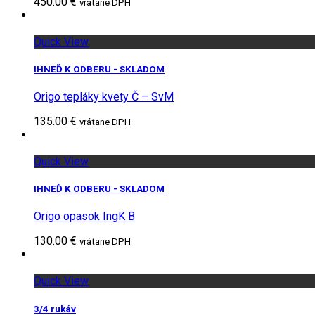
450.00 €
vrátane DPH
Quick View
IHNEĎ K ODBERU - SKLADOM
Origo tepláky kvety Č – SvM
135.00 €
vrátane DPH
Quick View
IHNEĎ K ODBERU - SKLADOM
Origo opasok IngK B
130.00 €
vrátane DPH
Quick View
3/4 rukáv