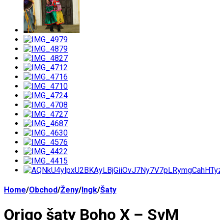
Home
/
Obchod
/
Ženy
/
Ingk
/
Šaty
Origo šaty Boho X – SvM