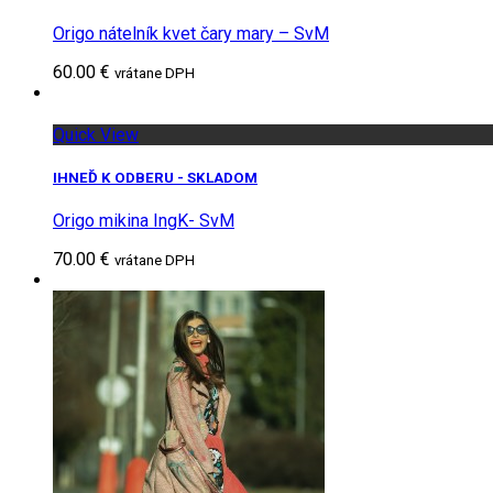
Origo nátelník kvet čary mary – SvM
60.00 €
vrátane DPH
Quick View
IHNEĎ K ODBERU - SKLADOM
Origo mikina IngK- SvM
70.00 €
vrátane DPH