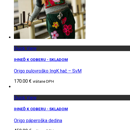
Quick View
IHNEĎ K ODBERU - SKLADOM
Origo pulovroško IngK hač – SvM
170.00 €
vrátane DPH
Quick View
IHNEĎ K ODBERU - SKLADOM
Origo páperoška dedina