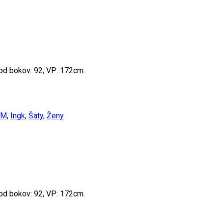
od bokov: 92, VP: 172cm.
OM
,
Ingk
,
Šaty
,
Ženy
od bokov: 92, VP: 172cm.