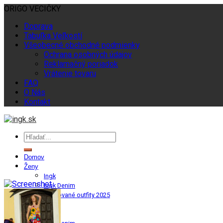
ORIGO VECIČKY
Doprava
Tabuľka Veľkostí
Všeobecné obchodné podmienky
Ochrana osobných údajov
Reklamačný poriadok
Vrátenie tovaru
FAQ
O Nás
Kontakt
Domov
Ženy
Ingk
Ingk Denim
Limitované outfity 2025
Muži
Ingk