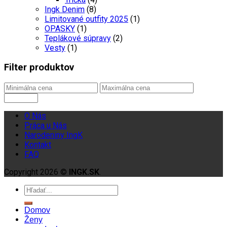
Ingk Denim
(8)
Limitované outfity 2025
(1)
OPASKY
(1)
Teplákové súpravy
(2)
Vesty
(1)
Filter produktov
O Nás
Práca u Nás
Narodeniny IngK
Kontakt
FAQ
Copyright 2026 ©
INGK.SK
.
Domov
Ženy