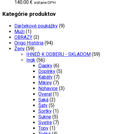
140.00 €
vrátane DPH
Kategórie produktov
Darčekové poukážky
(9)
Muži
(1)
OBRAZY
(2)
Origo História
(94)
Ženy
(59)
IHNEĎ K ODBERU - SKLADOM
(59)
Ingk
(56)
Čiapky
(6)
Doplnky
(5)
Kabáty
(7)
Mikiny
(7)
Nohavice
(3)
Overal
(1)
Saká
(2)
Šaty
(5)
Šortky
(1)
Sukne
(5)
Svetre
(7)
Topy
(1)
Tričká
(4)