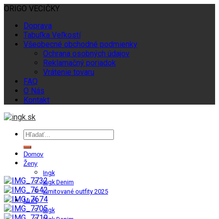
ORIGO VECIČKY
Doprava
Tabuľka Veľkostí
Všeobecné obchodné podmienky
Ochrana osobných údajov
Reklamačný poriadok
Vrátenie tovaru
FAQ
O Nás
Kontakt
Domov
Ženy
Ingk
Ingk Denim
Limitované outfity 2025
Muži
Ingk