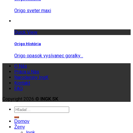
Origo sveter maxi
Quick View
Origo História
Origo opasok vysívanec goralky…
O Nás
Práca u Nás
Narodeniny IngK
Kontakt
FAQ
Copyright 2026 ©
INGK.SK
.
Domov
Ženy
Ingk