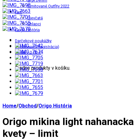
Ingk Denim
Limitované Outfity 2022
Deti
Dievčatá
Chlapci
Origo História
Darčekové poukážky
Prihlásenie (Registrácia)
Košík
/
0.00 €
0
Žiadne produkty v košíku.
Home
/
Obchod
/
Origo História
Origo mikina light nahanacka
kvety – limit