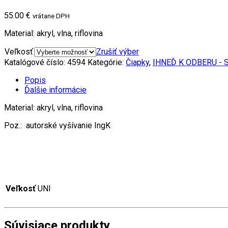
55.00 €
vrátane DPH
Material: akryl, vlna, riflovina
Veľkosť
Zrušiť výber
Katalógové číslo:
4594
Kategórie:
Čiapky
,
IHNEĎ K ODBERU -
Popis
Ďalšie informácie
Material: akryl, vlna, riflovina
Poz.: autorské vyšívanie IngK
Veľkosť
UNI
Súvisiace produkty