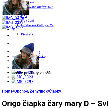
Ingk Denim
Limitované outfity 2025
Muži
Ingk
Ingk Denim
Limitované Outfity 2022
Deti
Dievčatá
Chlapci
Origo História
Darčekové poukážky
Prihlásenie (Registrácia)
Košík
/
0.00 €
0
Žiadne produkty v košíku.
Home
/
Obchod
/
Ženy
/
Ingk
/
Čiapky
Origo čiapka čary mary D – S