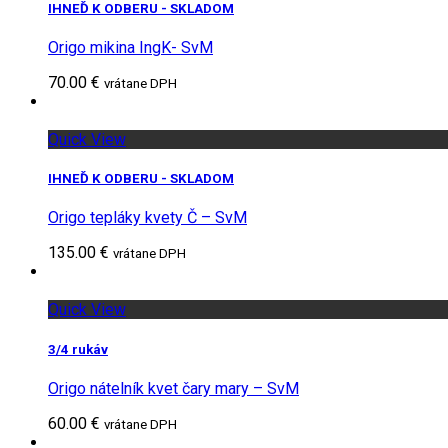
IHNEĎ K ODBERU - SKLADOM
Origo mikina IngK- SvM
70.00 €
vrátane DPH
Quick View
IHNEĎ K ODBERU - SKLADOM
Origo tepláky kvety Č – SvM
135.00 €
vrátane DPH
Quick View
3/4 rukáv
Origo nátelník kvet čary mary – SvM
60.00 €
vrátane DPH