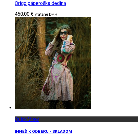
Origo páperoška dedina
450.00 €
vrátane DPH
Quick View
IHNEĎ K ODBERU - SKLADOM