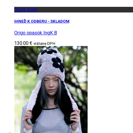
Quick View
IHNEĎ K ODBERU - SKLADOM
Origo opasok IngK B
130.00 €
vrátane DPH