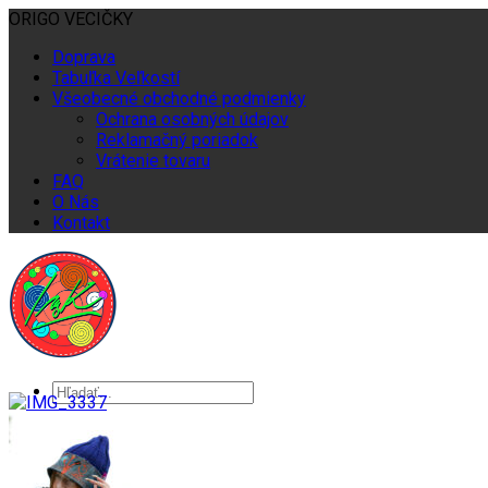
ORIGO VECIČKY
Doprava
Tabuľka Veľkostí
Všeobecné obchodné podmienky
Ochrana osobných údajov
Reklamačný poriadok
Vrátenie tovaru
FAQ
O Nás
Kontakt
Domov
Ženy
Ingk