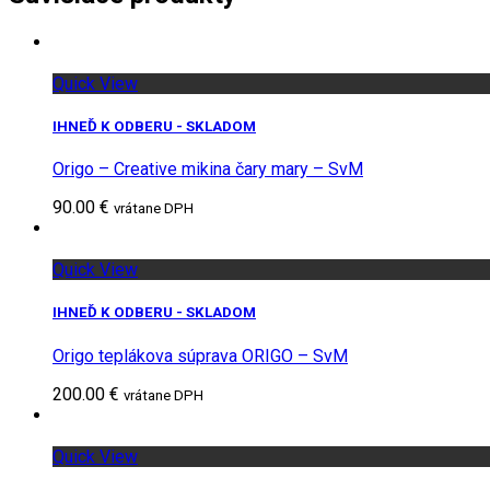
Quick View
IHNEĎ K ODBERU - SKLADOM
Origo – Creative mikina čary mary – SvM
90.00 €
vrátane DPH
Quick View
IHNEĎ K ODBERU - SKLADOM
Origo teplákova súprava ORIGO – SvM
200.00 €
vrátane DPH
Quick View