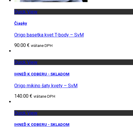
Quick View
Čiapky
Origo basetka kvet T-body – SvM
90.00 €
vrátane DPH
Quick View
IHNEĎ K ODBERU - SKLADOM
Origo mikino šaty kvety – SvM
140.00 €
vrátane DPH
Quick View
IHNEĎ K ODBERU - SKLADOM